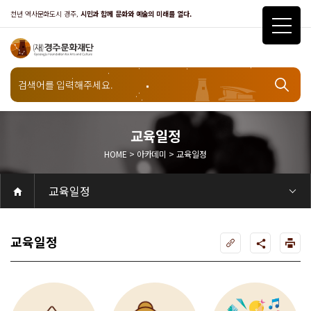
천년 역사문화도시 경주,
시민과 함께 문화와 예술의 미래를 열다.
교육일정
HOME > 아카데미 > 교육일정
아카데미
교육일정
공연
공연일정
객석안내
화랑홀
화랑홀 2층
화랑홀 3층
원화홀
티켓안내
티켓안내
티켓예매
티켓수령
할인규정
취소·환불규정
문화나눔티켓
공연예절·서비스
공연장 관람예절
공연장 편의서비스
전시
전시일정
현재전시
예정전시
지난전시
전시연계교육신청
알천미술관소장품
전시예절·서비스
미술관 관람예절
미술관 편의서비스
아카데미
교육일정
문화행사
행사일정
행사소개
경주 대릉원돌담길 축제
국제경주역사문화포럼
금속공예관
경주 e스포츠 페스티벌
돗자리피크닉
국제경주역사문화포럼
교촌문화공연 신라오기
신라문화제
국제뮤직페스티벌
경주문화관1918
교촌버스킹
지역예술인 지원사업
봉황대 뮤직스퀘어
경주국악여행
제야의 종 타종식
한수원아트페스티벌
한복문화주간
동아시아 문화도시
MyK FESTA in 경주
경주시 관광기념품 공모전
뉴스
갤러리
대관
대관공고·절차
경주예술의전당
경주문화관1918
대관운영조례
운영조례
경주예술의전당
운영규칙
공연장 및 부대시설
알천미술관
경주문화관1918
사용료
경주예술의전당
경주문화관1918
대관신청
경주예술의전당
경주문화관1918
시설소개
경주예술의전당
시설소개
공연장
화랑홀
원화홀
알천미술관
기타시설
경주문화관1918
시립예술단
시립극단
시립극단 소개
단원현황
시립합창단
시립합창단 소개
단원현황
시립신라고취대
시립신라고취대 소개
단원현황
연간일정
열린마당
공지사항
공지사항
입찰정보
채용정보
자료실
홍보·보도자료
서식·매뉴얼
웹진
Q&A
FAQ
가입 및 정보
공연
전시
아카데미
대관
기타
질문과답변
우수고객
회원안내 · 혜택
우수고객
경주문화재단
인사말
재단소개
비전전략
사업안내
연혁
재단CI
조직도
ESG 윤리·경영
ESG경영 선언문
인권경영선언문
임직원행동강령
문화서비스윤리헌장
통합신고센터
경영공시
경영목표 예산서 운영계획
결산서
임원 및 운영인력 현황 인건비 예산 집행현황
경영실적
외부기관 감사
기타공시
계약현황
기부금현황
업무추진비 복리후생비 내역
오시는길
경주예술의전당
경주문화관1918
신라금속공예관
교육일정
공연 및 전시 감상력으르 높이는
예술 활동을 통해 삶의 활력을 찾
시민의 아이디어로 시작된 특별
길라잡이 교육
을 수 있는 프로그램
한 여름 예술교육 프로그램