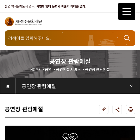
천년 역사문화도시 경주,
시민과 함께 문화와 예술의 미래를 열다.
공연
공연장 관람예절
HOME > 공연 > 공연예절·서비스 > 공연장 관람예절
공연예절·서비스
공연장 관람예절
공연
공연일정
객석안내
화랑홀
화랑홀 2층
화랑홀 3층
원화홀
티켓안내
티켓안내
티켓예매
티켓수령
할인규정
취소·환불규정
문화나눔티켓
공연예절·서비스
공연장 관람예절
공연장 편의서비스
전시
전시일정
현재전시
예정전시
지난전시
전시연계교육신청
알천미술관소장품
전시예절·서비스
미술관 관람예절
미술관 편의서비스
아카데미
교육일정
문화행사
행사일정
행사소개
경주 대릉원돌담길 축제
국제경주역사문화포럼
금속공예관
경주 e스포츠 페스티벌
돗자리피크닉
국제경주역사문화포럼
교촌문화공연 신라오기
신라문화제
국제뮤직페스티벌
경주문화관1918
교촌버스킹
지역예술인 지원사업
봉황대 뮤직스퀘어
경주국악여행
제야의 종 타종식
한수원아트페스티벌
한복문화주간
동아시아 문화도시
MyK FESTA in 경주
경주시 관광기념품 공모전
뉴스
갤러리
대관
대관공고·절차
경주예술의전당
경주문화관1918
대관운영조례
운영조례
경주예술의전당
운영규칙
공연장 및 부대시설
알천미술관
경주문화관1918
사용료
경주예술의전당
경주문화관1918
대관신청
경주예술의전당
경주문화관1918
시설소개
경주예술의전당
시설소개
공연장
화랑홀
원화홀
알천미술관
기타시설
경주문화관1918
시립예술단
시립극단
시립극단 소개
단원현황
시립합창단
시립합창단 소개
단원현황
시립신라고취대
시립신라고취대 소개
단원현황
연간일정
열린마당
공지사항
공지사항
입찰정보
채용정보
자료실
홍보·보도자료
서식·매뉴얼
웹진
Q&A
FAQ
가입 및 정보
공연
전시
아카데미
대관
기타
질문과답변
우수고객
회원안내 · 혜택
우수고객
경주문화재단
인사말
재단소개
비전전략
사업안내
연혁
재단CI
조직도
ESG 윤리·경영
ESG경영 선언문
인권경영선언문
임직원행동강령
문화서비스윤리헌장
통합신고센터
경영공시
경영목표 예산서 운영계획
결산서
임원 및 운영인력 현황 인건비 예산 집행현황
경영실적
외부기관 감사
기타공시
계약현황
기부금현황
업무추진비 복리후생비 내역
오시는길
경주예술의전당
경주문화관1918
신라금속공예관
공연장 관람예절