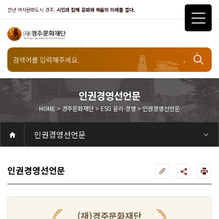
천년 역사문화도시 경주,
시민과 함께 문화와 예술의 미래를 열다.
경주문화재단
인권경영선언문
HOME > 경주문화재단 > ESG 윤리·경영 > 인권경영선언문
ESG 윤리·경영
인권경영선언문
공연
공연일정
객석안내
화랑홀
화랑홀 2층
화랑홀 3층
원화홀
티켓안내
티켓안내
티켓예매
티켓수령
할인규정
취소·환불규정
문화나눔티켓
공연예절·서비스
공연장 관람예절
공연장 편의서비스
전시
전시일정
현재전시
예정전시
지난전시
전시연계교육신청
알천미술관소장품
전시예절·서비스
미술관 관람예절
미술관 편의서비스
아카데미
교육일정
문화행사
행사일정
행사소개
경주 대릉원돌담길 축제
국제경주역사문화포럼
금속공예관
경주 e스포츠 페스티벌
돗자리피크닉
국제경주역사문화포럼
교촌문화공연 신라오기
신라문화제
국제뮤직페스티벌
경주문화관1918
교촌버스킹
지역예술인 지원사업
봉황대 뮤직스퀘어
경주국악여행
제야의 종 타종식
한수원아트페스티벌
한복문화주간
동아시아 문화도시
MyK FESTA in 경주
경주시 관광기념품 공모전
뉴스
갤러리
대관
대관공고·절차
경주예술의전당
경주문화관1918
대관운영조례
운영조례
경주예술의전당
운영규칙
공연장 및 부대시설
알천미술관
경주문화관1918
사용료
경주예술의전당
경주문화관1918
대관신청
경주예술의전당
경주문화관1918
시설소개
경주예술의전당
시설소개
공연장
화랑홀
원화홀
알천미술관
기타시설
경주문화관1918
시립예술단
시립극단
시립극단 소개
단원현황
시립합창단
시립합창단 소개
단원현황
시립신라고취대
시립신라고취대 소개
단원현황
연간일정
열린마당
공지사항
공지사항
입찰정보
채용정보
자료실
홍보·보도자료
서식·매뉴얼
웹진
Q&A
FAQ
가입 및 정보
공연
전시
아카데미
대관
기타
질문과답변
우수고객
회원안내 · 혜택
우수고객
경주문화재단
인사말
재단소개
비전전략
사업안내
연혁
재단CI
조직도
ESG 윤리·경영
ESG경영 선언문
인권경영선언문
임직원행동강령
문화서비스윤리헌장
통합신고센터
경영공시
경영목표 예산서 운영계획
결산서
임원 및 운영인력 현황 인건비 예산 집행현황
경영실적
외부기관 감사
기타공시
계약현황
기부금현황
업무추진비 복리후생비 내역
오시는길
경주예술의전당
경주문화관1918
신라금속공예관
인권경영선언문
(재)경주문화재단