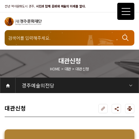
천년 역사문화도시 경주,
시민과 함께 문화와 예술의 미래를 열다.
대관
대관신청
HOME > 대관 > 대관신청
대관신청
경주예술의전당
공연
공연일정
객석안내
화랑홀
화랑홀 2층
화랑홀 3층
원화홀
티켓안내
티켓안내
티켓예매
티켓수령
할인규정
취소·환불규정
문화나눔티켓
공연예절·서비스
공연장 관람예절
공연장 편의서비스
전시
전시일정
현재전시
예정전시
지난전시
전시연계교육신청
알천미술관소장품
전시예절·서비스
미술관 관람예절
미술관 편의서비스
아카데미
교육일정
문화행사
행사일정
행사소개
경주 대릉원돌담길 축제
국제경주역사문화포럼
금속공예관
경주 e스포츠 페스티벌
돗자리피크닉
국제경주역사문화포럼
교촌문화공연 신라오기
신라문화제
국제뮤직페스티벌
경주문화관1918
교촌버스킹
지역예술인 지원사업
봉황대 뮤직스퀘어
경주국악여행
제야의 종 타종식
한수원아트페스티벌
한복문화주간
동아시아 문화도시
MyK FESTA in 경주
경주시 관광기념품 공모전
뉴스
갤러리
대관
대관공고·절차
경주예술의전당
경주문화관1918
대관운영조례
운영조례
경주예술의전당
운영규칙
공연장 및 부대시설
알천미술관
경주문화관1918
사용료
경주예술의전당
경주문화관1918
대관신청
경주예술의전당
경주문화관1918
시설소개
경주예술의전당
시설소개
공연장
화랑홀
원화홀
알천미술관
기타시설
경주문화관1918
시립예술단
시립극단
시립극단 소개
단원현황
시립합창단
시립합창단 소개
단원현황
시립신라고취대
시립신라고취대 소개
단원현황
연간일정
열린마당
공지사항
공지사항
입찰정보
채용정보
자료실
홍보·보도자료
서식·매뉴얼
웹진
Q&A
FAQ
가입 및 정보
공연
전시
아카데미
대관
기타
질문과답변
우수고객
회원안내 · 혜택
우수고객
경주문화재단
인사말
재단소개
비전전략
사업안내
연혁
재단CI
조직도
ESG 윤리·경영
ESG경영 선언문
인권경영선언문
임직원행동강령
문화서비스윤리헌장
통합신고센터
경영공시
경영목표 예산서 운영계획
결산서
임원 및 운영인력 현황 인건비 예산 집행현황
경영실적
외부기관 감사
기타공시
계약현황
기부금현황
업무추진비 복리후생비 내역
오시는길
경주예술의전당
경주문화관1918
신라금속공예관
대관신청