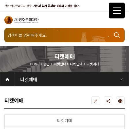
천년 역사문화도시 경주,
시민과 함께 문화와 예술의 미래를 열다.
공연
티켓안내
티켓예매
HOME > 공연 > 티켓안내 > 티켓안내 > 티켓예매
티켓안내
티켓예매
공연
공연일정
객석안내
화랑홀
화랑홀 2층
화랑홀 3층
원화홀
티켓안내
티켓안내
티켓예매
티켓수령
할인규정
취소·환불규정
문화나눔티켓
공연예절·서비스
공연장 관람예절
공연장 편의서비스
전시
전시일정
현재전시
예정전시
지난전시
전시연계교육신청
알천미술관소장품
전시예절·서비스
미술관 관람예절
미술관 편의서비스
아카데미
교육일정
문화행사
행사일정
행사소개
경주 대릉원돌담길 축제
국제경주역사문화포럼
금속공예관
경주 e스포츠 페스티벌
돗자리피크닉
국제경주역사문화포럼
교촌문화공연 신라오기
신라문화제
국제뮤직페스티벌
경주문화관1918
교촌버스킹
지역예술인 지원사업
봉황대 뮤직스퀘어
경주국악여행
제야의 종 타종식
한수원아트페스티벌
한복문화주간
동아시아 문화도시
MyK FESTA in 경주
경주시 관광기념품 공모전
뉴스
갤러리
대관
대관공고·절차
경주예술의전당
경주문화관1918
대관운영조례
운영조례
경주예술의전당
운영규칙
공연장 및 부대시설
알천미술관
경주문화관1918
사용료
경주예술의전당
경주문화관1918
대관신청
경주예술의전당
경주문화관1918
시설소개
경주예술의전당
시설소개
공연장
화랑홀
원화홀
알천미술관
기타시설
경주문화관1918
시립예술단
시립극단
시립극단 소개
단원현황
시립합창단
시립합창단 소개
단원현황
시립신라고취대
시립신라고취대 소개
단원현황
연간일정
열린마당
공지사항
공지사항
입찰정보
채용정보
자료실
홍보·보도자료
서식·매뉴얼
웹진
Q&A
FAQ
가입 및 정보
공연
전시
아카데미
대관
기타
질문과답변
우수고객
회원안내 · 혜택
우수고객
경주문화재단
인사말
재단소개
비전전략
사업안내
연혁
재단CI
조직도
ESG 윤리·경영
ESG경영 선언문
인권경영선언문
임직원행동강령
문화서비스윤리헌장
통합신고센터
경영공시
경영목표 예산서 운영계획
결산서
임원 및 운영인력 현황 인건비 예산 집행현황
경영실적
외부기관 감사
기타공시
계약현황
기부금현황
업무추진비 복리후생비 내역
오시는길
경주예술의전당
경주문화관1918
신라금속공예관
티켓예매
티켓예매