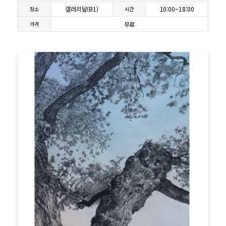
갤러리달(B1)
10:00~18:00
장소
시간
무료
가격