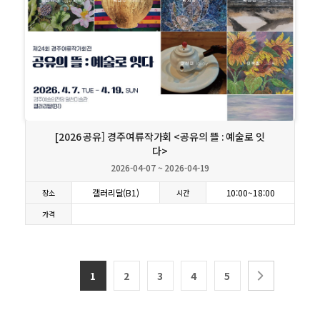
상세보기
[2026 공유] 경주여류작가회 <공유의 뜰 : 예술로 잇
다>
2026-04-07 ~ 2026-04-19
갤러리달(B1)
10:00~18:00
장소
시간
가격
1
2
3
4
5