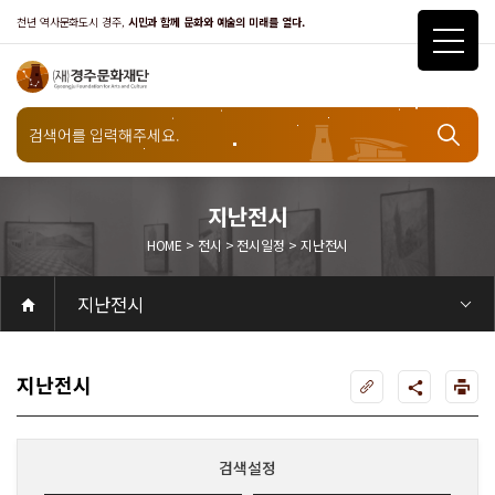
천년 역사문화도시 경주,
시민과 함께 문화와 예술의 미래를 열다.
전시
지난전시
HOME > 전시 > 전시일정 > 지난전시
전시일정
지난전시
공연
공연일정
객석안내
화랑홀
화랑홀 2층
화랑홀 3층
원화홀
티켓안내
티켓안내
티켓예매
티켓수령
할인규정
취소·환불규정
문화나눔티켓
공연예절·서비스
공연장 관람예절
공연장 편의서비스
전시
전시일정
현재전시
예정전시
지난전시
전시연계교육신청
알천미술관소장품
전시예절·서비스
미술관 관람예절
미술관 편의서비스
아카데미
교육일정
문화행사
행사일정
행사소개
경주 대릉원돌담길 축제
국제경주역사문화포럼
금속공예관
경주 e스포츠 페스티벌
돗자리피크닉
국제경주역사문화포럼
교촌문화공연 신라오기
신라문화제
국제뮤직페스티벌
경주문화관1918
교촌버스킹
지역예술인 지원사업
봉황대 뮤직스퀘어
경주국악여행
제야의 종 타종식
한수원아트페스티벌
한복문화주간
동아시아 문화도시
MyK FESTA in 경주
경주시 관광기념품 공모전
뉴스
갤러리
대관
대관공고·절차
경주예술의전당
경주문화관1918
대관운영조례
운영조례
경주예술의전당
운영규칙
공연장 및 부대시설
알천미술관
경주문화관1918
사용료
경주예술의전당
경주문화관1918
대관신청
경주예술의전당
경주문화관1918
시설소개
경주예술의전당
시설소개
공연장
화랑홀
원화홀
알천미술관
기타시설
경주문화관1918
시립예술단
시립극단
시립극단 소개
단원현황
시립합창단
시립합창단 소개
단원현황
시립신라고취대
시립신라고취대 소개
단원현황
연간일정
열린마당
공지사항
공지사항
입찰정보
채용정보
자료실
홍보·보도자료
서식·매뉴얼
웹진
Q&A
FAQ
가입 및 정보
공연
전시
아카데미
대관
기타
질문과답변
우수고객
회원안내 · 혜택
우수고객
경주문화재단
인사말
재단소개
비전전략
사업안내
연혁
재단CI
조직도
ESG 윤리·경영
ESG경영 선언문
인권경영선언문
임직원행동강령
문화서비스윤리헌장
통합신고센터
경영공시
경영목표 예산서 운영계획
결산서
임원 및 운영인력 현황 인건비 예산 집행현황
경영실적
외부기관 감사
기타공시
계약현황
기부금현황
업무추진비 복리후생비 내역
오시는길
경주예술의전당
경주문화관1918
신라금속공예관
지난전시