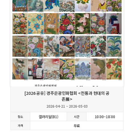
상세보기
[2026 공유] 경주은광민화협회 <전통과 현대의 공
존展>
2026-04-21 ~ 2026-05-03
갤러리달(B1)
10:00~18:00
장소
시간
무료
가격