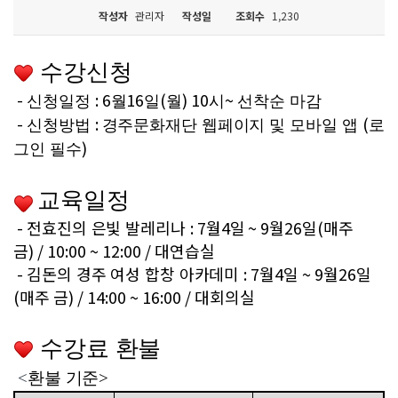
작성자
관리자
작성일
조회수
1,230
수강신청
-
: 6
16
(
) 10
~
신청일정
월
일
월
시
선착순 마감
-
:
(
신청방법
경주문화재단 웹페이지 및 모바일 앱
로
)
그인 필수
교육일정
-
전효진의 은빛 발레리나
: 7
월4일
~ 9월26일(매주
금) / 10:00 ~ 12:00 / 대연습실
-
김돈의 경주 여성 합창 아카데미
: 7월4일 ~ 9월26일
(매주 금) / 14:00 ~ 16:00 / 대회의실
수강료 환불
<
환불 기준>