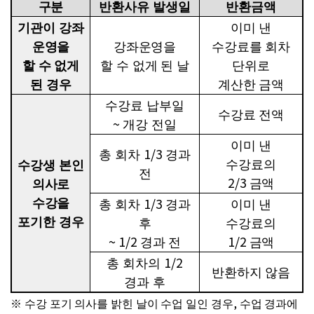
구분
반환사유 발생일
반환금액
기관이 강좌
이미 낸
운영을
강좌운영을
수강료를 회차
할 수 없게
할 수 없게 된 날
단위로
된 경우
계산한 금액
수강료 납부일
수강료 전액
~
개강 전일
이미 낸
1/3
총 회차
경과
수강료의
수강생 본인
전
2/3
금액
의사로
1/3
수강을
총 회차
경과
이미 낸
포기한 경우
후
수강료의
~ 1/2
1/2
경과 전
금액
1/2
총 회차의
반환하지 않음
경과 후
,
※
수강 포기 의사를 밝힌 날이 수업 일인 경우
수업 경과에