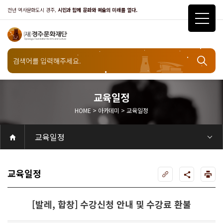
천년 역사문화도시 경주,
시민과 함께 문화와 예술의 미래를 열다.
교육일정
HOME > 아카데미 > 교육일정
아카데미
교육일정
공연
공연일정
객석안내
화랑홀
화랑홀 2층
화랑홀 3층
원화홀
티켓안내
티켓안내
티켓예매
티켓수령
할인규정
취소·환불규정
문화나눔티켓
공연예절·서비스
공연장 관람예절
공연장 편의서비스
전시
전시일정
현재전시
예정전시
지난전시
전시연계교육신청
알천미술관소장품
전시예절·서비스
미술관 관람예절
미술관 편의서비스
아카데미
교육일정
문화행사
행사일정
행사소개
경주 대릉원돌담길 축제
국제경주역사문화포럼
금속공예관
경주 e스포츠 페스티벌
돗자리피크닉
국제경주역사문화포럼
교촌문화공연 신라오기
신라문화제
국제뮤직페스티벌
경주문화관1918
교촌버스킹
지역예술인 지원사업
봉황대 뮤직스퀘어
경주국악여행
제야의 종 타종식
한수원아트페스티벌
한복문화주간
동아시아 문화도시
MyK FESTA in 경주
경주시 관광기념품 공모전
뉴스
갤러리
대관
대관공고·절차
경주예술의전당
경주문화관1918
대관운영조례
운영조례
경주예술의전당
운영규칙
공연장 및 부대시설
알천미술관
경주문화관1918
사용료
경주예술의전당
경주문화관1918
대관신청
경주예술의전당
경주문화관1918
시설소개
경주예술의전당
시설소개
공연장
화랑홀
원화홀
알천미술관
기타시설
경주문화관1918
시립예술단
시립극단
시립극단 소개
단원현황
시립합창단
시립합창단 소개
단원현황
시립신라고취대
시립신라고취대 소개
단원현황
연간일정
열린마당
공지사항
공지사항
입찰정보
채용정보
자료실
홍보·보도자료
서식·매뉴얼
웹진
Q&A
FAQ
가입 및 정보
공연
전시
아카데미
대관
기타
질문과답변
우수고객
회원안내 · 혜택
우수고객
경주문화재단
인사말
재단소개
비전전략
사업안내
연혁
재단CI
조직도
ESG 윤리·경영
ESG경영 선언문
인권경영선언문
임직원행동강령
문화서비스윤리헌장
통합신고센터
경영공시
경영목표 예산서 운영계획
결산서
임원 및 운영인력 현황 인건비 예산 집행현황
경영실적
외부기관 감사
기타공시
계약현황
기부금현황
업무추진비 복리후생비 내역
오시는길
경주예술의전당
경주문화관1918
신라금속공예관
교육일정
[발레, 합창] 수강신청 안내 및 수강료 환불