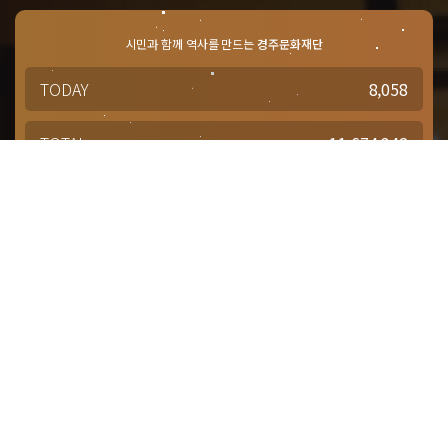
시민과 함께 역사를 만드는
경주문화재단
TODAY
8,058
TOTAL
11,674,342
경주문화재단 · 경주예술의전당
문의사항 및 궁금한 점이 있으신 분은
담당부서를 통해 적극적으로
문의해주시기 바랍니다.
점심시간 : 12:00 ~ 13:00
근무시간 : 평일 09:00 ~ 18:00
대표번호
1588-4925
대관(공연장, 연습실)
054-777-2942