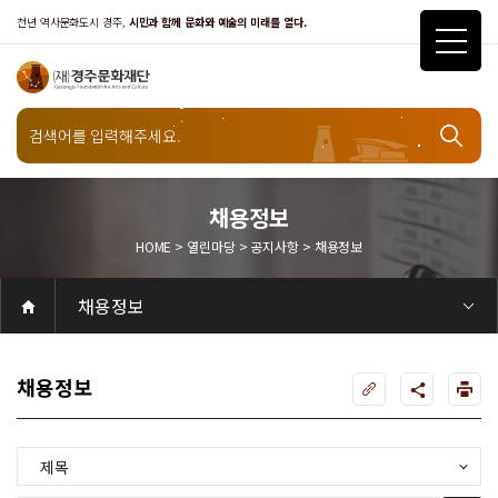
천년 역사문화도시 경주,
시민과 함께 문화와 예술의 미래를 열다.
열린마당
채용정보
HOME > 열린마당 > 공지사항 > 채용정보
공지사항
채용정보
공연
공연일정
객석안내
화랑홀
화랑홀 2층
화랑홀 3층
원화홀
티켓안내
티켓안내
티켓예매
티켓수령
할인규정
취소·환불규정
문화나눔티켓
공연예절·서비스
공연장 관람예절
공연장 편의서비스
전시
전시일정
현재전시
예정전시
지난전시
전시연계교육신청
알천미술관소장품
전시예절·서비스
미술관 관람예절
미술관 편의서비스
아카데미
교육일정
문화행사
행사일정
행사소개
경주 대릉원돌담길 축제
국제경주역사문화포럼
금속공예관
경주 e스포츠 페스티벌
돗자리피크닉
국제경주역사문화포럼
교촌문화공연 신라오기
신라문화제
국제뮤직페스티벌
경주문화관1918
교촌버스킹
지역예술인 지원사업
봉황대 뮤직스퀘어
경주국악여행
제야의 종 타종식
한수원아트페스티벌
한복문화주간
동아시아 문화도시
MyK FESTA in 경주
경주시 관광기념품 공모전
뉴스
갤러리
대관
대관공고·절차
경주예술의전당
경주문화관1918
대관운영조례
운영조례
경주예술의전당
운영규칙
공연장 및 부대시설
알천미술관
경주문화관1918
사용료
경주예술의전당
경주문화관1918
대관신청
경주예술의전당
경주문화관1918
시설소개
경주예술의전당
시설소개
공연장
화랑홀
원화홀
알천미술관
기타시설
경주문화관1918
시립예술단
시립극단
시립극단 소개
단원현황
시립합창단
시립합창단 소개
단원현황
시립신라고취대
시립신라고취대 소개
단원현황
연간일정
열린마당
공지사항
공지사항
입찰정보
채용정보
자료실
홍보·보도자료
서식·매뉴얼
웹진
Q&A
FAQ
가입 및 정보
공연
전시
아카데미
대관
기타
질문과답변
우수고객
회원안내 · 혜택
우수고객
경주문화재단
인사말
재단소개
비전전략
사업안내
연혁
재단CI
조직도
ESG 윤리·경영
ESG경영 선언문
인권경영선언문
임직원행동강령
문화서비스윤리헌장
통합신고센터
경영공시
경영목표 예산서 운영계획
결산서
임원 및 운영인력 현황 인건비 예산 집행현황
경영실적
외부기관 감사
기타공시
계약현황
기부금현황
업무추진비 복리후생비 내역
오시는길
경주예술의전당
경주문화관1918
신라금속공예관
채용정보