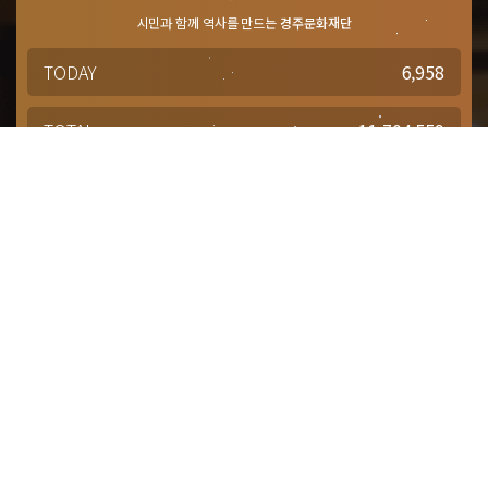
시민과 함께 역사를 만드는
경주문화재단
TODAY
6,958
TOTAL
11,704,559
경주문화재단 · 경주예술의전당
문의사항 및 궁금한 점이 있으신 분은
담당부서를 통해 적극적으로
문의해주시기 바랍니다.
점심시간 : 12:00 ~ 13:00
근무시간 : 평일 09:00 ~ 18:00
대표번호
1588-4925
대관(공연장, 연습실)
054-777-2942
대관(전시실)