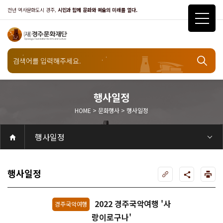
천년 역사문화도시 경주,
시민과 함께 문화와 예술의 미래를 열다.
행사일정
HOME > 문화행사 > 행사일정
문화행사
행사일정
공연
공연일정
객석안내
화랑홀
화랑홀 2층
화랑홀 3층
원화홀
티켓안내
티켓안내
티켓예매
티켓수령
할인규정
취소·환불규정
문화나눔티켓
공연예절·서비스
공연장 관람예절
공연장 편의서비스
전시
전시일정
현재전시
예정전시
지난전시
전시연계교육신청
알천미술관소장품
전시예절·서비스
미술관 관람예절
미술관 편의서비스
아카데미
교육일정
문화행사
행사일정
행사소개
경주 대릉원돌담길 축제
국제경주역사문화포럼
금속공예관
경주 e스포츠 페스티벌
돗자리피크닉
국제경주역사문화포럼
교촌문화공연 신라오기
신라문화제
국제뮤직페스티벌
경주문화관1918
교촌버스킹
지역예술인 지원사업
봉황대 뮤직스퀘어
경주국악여행
제야의 종 타종식
한수원아트페스티벌
한복문화주간
동아시아 문화도시
MyK FESTA in 경주
경주시 관광기념품 공모전
뉴스
갤러리
대관
대관공고·절차
경주예술의전당
경주문화관1918
대관운영조례
운영조례
경주예술의전당
운영규칙
공연장 및 부대시설
알천미술관
경주문화관1918
사용료
경주예술의전당
경주문화관1918
대관신청
경주예술의전당
경주문화관1918
시설소개
경주예술의전당
시설소개
공연장
화랑홀
원화홀
알천미술관
기타시설
경주문화관1918
시립예술단
시립극단
시립극단 소개
단원현황
시립합창단
시립합창단 소개
단원현황
시립신라고취대
시립신라고취대 소개
단원현황
연간일정
열린마당
공지사항
공지사항
입찰정보
채용정보
자료실
홍보·보도자료
서식·매뉴얼
웹진
Q&A
FAQ
가입 및 정보
공연
전시
아카데미
대관
기타
질문과답변
우수고객
회원안내 · 혜택
우수고객
경주문화재단
인사말
재단소개
비전전략
사업안내
연혁
재단CI
조직도
ESG 윤리·경영
ESG경영 선언문
인권경영선언문
임직원행동강령
문화서비스윤리헌장
통합신고센터
경영공시
경영목표 예산서 운영계획
결산서
임원 및 운영인력 현황 인건비 예산 집행현황
경영실적
외부기관 감사
기타공시
계약현황
기부금현황
업무추진비 복리후생비 내역
오시는길
경주예술의전당
경주문화관1918
신라금속공예관
행사일정
2022 경주국악여행 '사
경주국악여행
랑이로구나'