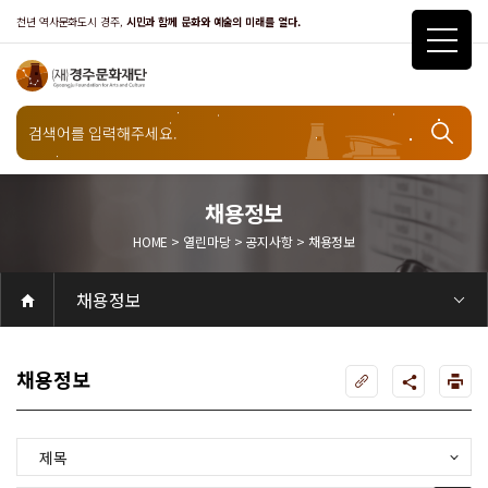
천년 역사문화도시 경주,
시민과 함께 문화와 예술의 미래를 열다.
열린마당
채용정보
HOME > 열린마당 > 공지사항 > 채용정보
공지사항
채용정보
공연
공연일정
객석안내
화랑홀
화랑홀 2층
화랑홀 3층
원화홀
티켓안내
티켓안내
티켓예매
티켓수령
할인규정
취소·환불규정
문화나눔티켓
공연예절·서비스
공연장 관람예절
공연장 편의서비스
전시
전시일정
현재전시
예정전시
지난전시
전시연계교육신청
알천미술관소장품
전시예절·서비스
미술관 관람예절
미술관 편의서비스
아카데미
교육일정
문화행사
행사일정
행사소개
경주 대릉원돌담길 축제
국제경주역사문화포럼
금속공예관
경주 e스포츠 페스티벌
돗자리피크닉
국제경주역사문화포럼
교촌문화공연 신라오기
신라문화제
국제뮤직페스티벌
경주문화관1918
교촌버스킹
지역예술인 지원사업
봉황대 뮤직스퀘어
경주국악여행
제야의 종 타종식
한수원아트페스티벌
한복문화주간
동아시아 문화도시
MyK FESTA in 경주
경주시 관광기념품 공모전
뉴스
갤러리
대관
대관공고·절차
경주예술의전당
경주문화관1918
대관운영조례
운영조례
경주예술의전당
운영규칙
공연장 및 부대시설
알천미술관
경주문화관1918
사용료
경주예술의전당
경주문화관1918
대관신청
경주예술의전당
경주문화관1918
시설소개
경주예술의전당
시설소개
공연장
화랑홀
원화홀
알천미술관
기타시설
경주문화관1918
시립예술단
시립극단
시립극단 소개
단원현황
시립합창단
시립합창단 소개
단원현황
시립신라고취대
시립신라고취대 소개
단원현황
연간일정
열린마당
공지사항
공지사항
입찰정보
채용정보
자료실
홍보·보도자료
서식·매뉴얼
웹진
Q&A
FAQ
가입 및 정보
공연
전시
아카데미
대관
기타
질문과답변
우수고객
회원안내 · 혜택
우수고객
경주문화재단
인사말
재단소개
비전전략
사업안내
연혁
재단CI
조직도
ESG 윤리·경영
ESG경영 선언문
인권경영선언문
임직원행동강령
문화서비스윤리헌장
통합신고센터
경영공시
경영목표 예산서 운영계획
결산서
임원 및 운영인력 현황 인건비 예산 집행현황
경영실적
외부기관 감사
기타공시
계약현황
기부금현황
업무추진비 복리후생비 내역
오시는길
경주예술의전당
경주문화관1918
신라금속공예관
채용정보