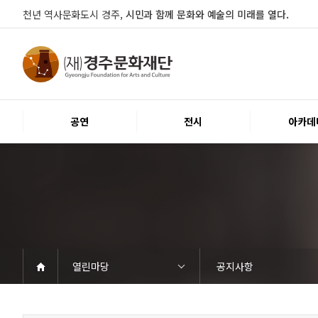
천년 역사문화도시 경주,
시민과 함께 문화와 예술의 미래를 열다.
공연
전시
아카데
열린마당
공지사항
공연
전시
아카데미
문화행사
대관
시설소개
열린마당
경주문화재단
공연일정
객석안내
티켓안내
문화나눔티켓
공연예절·서비스
전시일정
전시연계교육신청
알천미술관소장품
전시예절·서비스
교육일정
행사일정
행사소개
대관공고·절차
대관운영조례
대관신청
경주예술의전당
경주문화관1918
시립예술단
공지사항
자료실
Q&A
우수고객
인사말
재단소개
조직도
ESG 윤리·경영
경영공시
오시는길