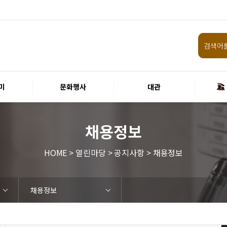
미
문화행사
대관
채용정보
HOME > 열린마당 > 공지사항 > 채용정보
채용정보
임원 및 운영인력 현황 인건비
화랑홀
원화홀
티켓안내
할인규정
취소·환불규정
공연장 관람예절
공연장 편의서비스
현재전시
예정전시
지난전시
미술관 관람예절
미술관 편의서비스
경주 대릉원돌담길 축제
국제경주역사문화포럼
금속공예관
경주 e스포츠 페스티벌
돗자리피크닉
국제경주역사문화포럼
교촌문화공연 신라오기
신라문화제
국제뮤직페스티벌
경주문화관1918
교촌버스킹
지역예술인 지원사업
봉황대 뮤직스퀘어
경주국악여행
제야의 종 타종식
한수원아트페스티벌
한복문화주간
동아시아 문화도시
MyK FESTA in 경주
경주시 관광기념품 공모전
뉴스
갤러리
경주예술의전당
경주문화관1918
운영조례
운영규칙
사용료
경주예술의전당
경주문화관1918
시설소개
공연장
알천미술관
기타시설
시립극단
시립합창단
시립신라고취대
연간일정
공지사항
입찰정보
채용정보
홍보·보도자료
서식·매뉴얼
웹진
FAQ
질문과답변
회원안내 · 혜택
우수고객
비전전략
사업안내
연혁
재단CI
ESG경영 선언문
인권경영선언문
임직원행동강령
문화서비스윤리헌장
통합신고센터
경영목표 예산서 운영계획
결산서
경영실적
외부기관 감사
기타공시
계약현황
기부금현황
업무추진비 복리후생비 내역
경주예술의전당
경주문화관1918
신라금속공예관
화랑홀 2층
화랑홀 3층
티켓예매
티켓수령
경주예술의전당
공연장 및 부대시설
알천미술관
경주문화관1918
경주예술의전당
경주문화관1918
화랑홀
원화홀
시립극단 소개
단원현황
시립합창단 소개
단원현황
시립신라고취대 소개
단원현황
가입 및 정보
공연
전시
아카데미
대관
기타
예산 집행현황