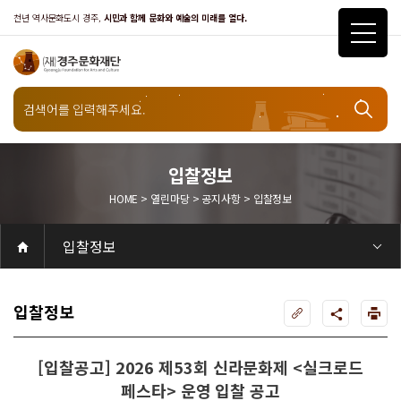
천년 역사문화도시 경주,
시민과 함께 문화와 예술의 미래를 열다.
열린마당
입찰정보
HOME > 열린마당 > 공지사항 > 입찰정보
공지사항
입찰정보
공연
공연일정
객석안내
화랑홀
화랑홀 2층
화랑홀 3층
원화홀
티켓안내
티켓안내
티켓예매
티켓수령
할인규정
취소·환불규정
문화나눔티켓
공연예절·서비스
공연장 관람예절
공연장 편의서비스
전시
전시일정
현재전시
예정전시
지난전시
전시연계교육신청
알천미술관소장품
전시예절·서비스
미술관 관람예절
미술관 편의서비스
아카데미
교육일정
문화행사
행사일정
행사소개
경주 대릉원돌담길 축제
국제경주역사문화포럼
금속공예관
경주 e스포츠 페스티벌
돗자리피크닉
국제경주역사문화포럼
교촌문화공연 신라오기
신라문화제
국제뮤직페스티벌
경주문화관1918
교촌버스킹
지역예술인 지원사업
봉황대 뮤직스퀘어
경주국악여행
제야의 종 타종식
한수원아트페스티벌
한복문화주간
동아시아 문화도시
MyK FESTA in 경주
경주시 관광기념품 공모전
뉴스
갤러리
대관
대관공고·절차
경주예술의전당
경주문화관1918
대관운영조례
운영조례
경주예술의전당
운영규칙
공연장 및 부대시설
알천미술관
경주문화관1918
사용료
경주예술의전당
경주문화관1918
대관신청
경주예술의전당
경주문화관1918
시설소개
경주예술의전당
시설소개
공연장
화랑홀
원화홀
알천미술관
기타시설
경주문화관1918
시립예술단
시립극단
시립극단 소개
단원현황
시립합창단
시립합창단 소개
단원현황
시립신라고취대
시립신라고취대 소개
단원현황
연간일정
열린마당
공지사항
공지사항
입찰정보
채용정보
자료실
홍보·보도자료
서식·매뉴얼
웹진
Q&A
FAQ
가입 및 정보
공연
전시
아카데미
대관
기타
질문과답변
우수고객
회원안내 · 혜택
우수고객
경주문화재단
인사말
재단소개
비전전략
사업안내
연혁
재단CI
조직도
ESG 윤리·경영
ESG경영 선언문
인권경영선언문
임직원행동강령
문화서비스윤리헌장
통합신고센터
경영공시
경영목표 예산서 운영계획
결산서
임원 및 운영인력 현황 인건비 예산 집행현황
경영실적
외부기관 감사
기타공시
계약현황
기부금현황
업무추진비 복리후생비 내역
오시는길
경주예술의전당
경주문화관1918
신라금속공예관
입찰정보
[입찰공고] 2026 제53회 신라문화제 <실크로드
페스타> 운영 입찰 공고