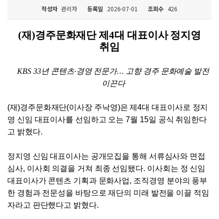
작성자
관리자
등록일
2026-07-01
조회수
426
(
재
)
경주문화재단 제
4
대 대표이사 정지영
취임
KBS 33
년 콘텐츠
·
경영 전문가
…
고향 경주 문화예술 발전
이끈다
(
재
)
경주문화재단
(
이사장 주낙영
)
은 제
4
대 대표이사로 정지
영 신임 대표이사를 선임하고 오는
7
월
15
일 공식 취임한다
고 밝혔다
.
정지영 신임 대표이사는 공개모집을 통해 서류심사와 면접
심사
,
이사회 의결을 거쳐 최종 선임됐다
.
이사회는 정 신임
대표이사가 콘텐츠 기획과 문화사업
,
조직경영 분야의 풍부
한 경험과 전문성을 바탕으로 재단의 미래 발전을 이끌 적임
자라고 판단했다고 밝혔다
.