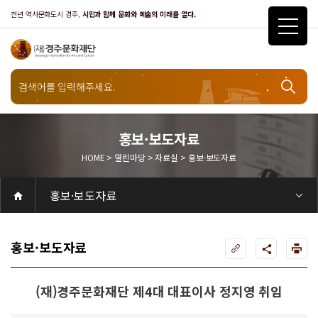
천년 역사문화도시 경주,
시민과 함께 문화와 예술의 미래를 열다.
열린마당
홍보·보도자료
HOME > 열린마당 > 자료실 > 홍보·보도자료
자료실
홍보·보도자료
공연
공연일정
객석안내
화랑홀
화랑홀 2층
화랑홀 3층
원화홀
티켓안내
티켓안내
티켓예매
티켓수령
할인규정
취소·환불규정
문화나눔티켓
공연예절·서비스
공연장 관람예절
공연장 편의서비스
전시
전시일정
현재전시
예정전시
지난전시
전시연계교육신청
알천미술관소장품
전시예절·서비스
미술관 관람예절
미술관 편의서비스
아카데미
교육일정
문화행사
행사일정
행사소개
경주 대릉원돌담길 축제
국제경주역사문화포럼
금속공예관
경주 e스포츠 페스티벌
돗자리피크닉
국제경주역사문화포럼
교촌문화공연 신라오기
신라문화제
국제뮤직페스티벌
경주문화관1918
교촌버스킹
지역예술인 지원사업
봉황대 뮤직스퀘어
경주국악여행
제야의 종 타종식
한수원아트페스티벌
한복문화주간
동아시아 문화도시
MyK FESTA in 경주
경주시 관광기념품 공모전
뉴스
갤러리
대관
대관공고·절차
경주예술의전당
경주문화관1918
대관운영조례
운영조례
경주예술의전당
운영규칙
공연장 및 부대시설
알천미술관
경주문화관1918
사용료
경주예술의전당
경주문화관1918
대관신청
경주예술의전당
경주문화관1918
시설소개
경주예술의전당
시설소개
공연장
화랑홀
원화홀
알천미술관
기타시설
경주문화관1918
시립예술단
시립극단
시립극단 소개
단원현황
시립합창단
시립합창단 소개
단원현황
시립신라고취대
시립신라고취대 소개
단원현황
연간일정
열린마당
공지사항
공지사항
입찰정보
채용정보
자료실
홍보·보도자료
서식·매뉴얼
웹진
Q&A
FAQ
가입 및 정보
공연
전시
아카데미
대관
기타
질문과답변
우수고객
회원안내 · 혜택
우수고객
경주문화재단
인사말
재단소개
비전전략
사업안내
연혁
재단CI
조직도
ESG 윤리·경영
ESG경영 선언문
인권경영선언문
임직원행동강령
문화서비스윤리헌장
통합신고센터
경영공시
경영목표 예산서 운영계획
결산서
임원 및 운영인력 현황 인건비 예산 집행현황
경영실적
외부기관 감사
기타공시
계약현황
기부금현황
업무추진비 복리후생비 내역
오시는길
경주예술의전당
경주문화관1918
신라금속공예관
홍보·보도자료
(재)경주문화재단 제4대 대표이사 정지영 취임