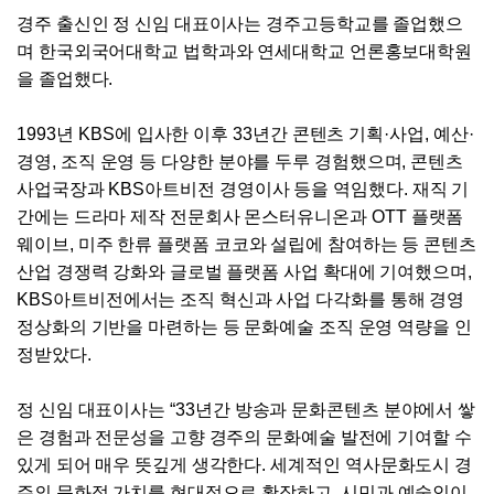
경주 출신인 정 신임 대표이사는 경주고등학교를 졸업했으
며 한국외국어대학교 법학과와 연세대학교 언론홍보대학원
을 졸업했다
.
1993
년
KBS
에 입사한 이후
33
년간 콘텐츠 기획
·
사업
,
예산
·
경영
,
조직 운영 등 다양한 분야를 두루 경험했으며
,
콘텐츠
사업국장과
KBS
아트비전 경영이사 등을 역임했다
.
재직 기
간에는 드라마 제작 전문회사 몬스터유니온과
OTT
플랫폼
웨이브
,
미주 한류 플랫폼 코코와 설립에 참여하는 등 콘텐츠
산업 경쟁력 강화와 글로벌 플랫폼 사업 확대에 기여했으며
,
KBS
아트비전에서는 조직 혁신과 사업 다각화를 통해 경영
정상화의 기반을 마련하는 등 문화예술 조직 운영 역량을 인
정받았다
.
정 신임 대표이사는
“33
년간 방송과 문화콘텐츠 분야에서 쌓
은 경험과 전문성을 고향 경주의 문화예술 발전에 기여할 수
있게 되어 매우 뜻깊게 생각한다
.
세계적인 역사문화도시 경
주의 문화적 가치를 현대적으로 확장하고
,
시민과 예술인이