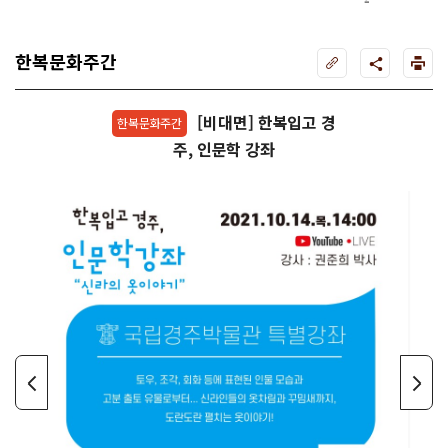
트페스티벌
주
한복문화주간
[비대면] 한복입고 경
한복문화주간
주, 인문학 강좌