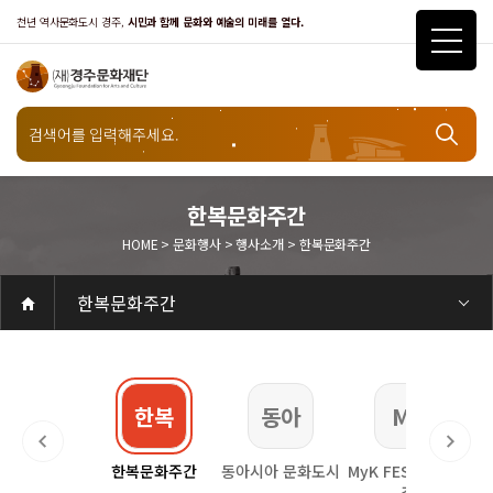
천년 역사문화도시 경주,
시민과 함께 문화와 예술의 미래를 열다.
문화행사
한복문화주간
HOME > 문화행사 > 행사소개 > 한복문화주간
행사소개
한복문화주간
공연
공연일정
객석안내
화랑홀
화랑홀 2층
화랑홀 3층
원화홀
티켓안내
티켓안내
티켓예매
티켓수령
할인규정
취소·환불규정
문화나눔티켓
공연예절·서비스
공연장 관람예절
공연장 편의서비스
전시
전시일정
현재전시
예정전시
지난전시
전시연계교육신청
알천미술관소장품
전시예절·서비스
미술관 관람예절
미술관 편의서비스
아카데미
교육일정
문화행사
행사일정
행사소개
경주 대릉원돌담길 축제
국제경주역사문화포럼
금속공예관
경주 e스포츠 페스티벌
돗자리피크닉
국제경주역사문화포럼
교촌문화공연 신라오기
신라문화제
국제뮤직페스티벌
경주문화관1918
교촌버스킹
지역예술인 지원사업
봉황대 뮤직스퀘어
경주국악여행
제야의 종 타종식
한수원아트페스티벌
한복문화주간
동아시아 문화도시
MyK FESTA in 경주
경주시 관광기념품 공모전
뉴스
갤러리
대관
대관공고·절차
경주예술의전당
경주문화관1918
대관운영조례
운영조례
경주예술의전당
운영규칙
공연장 및 부대시설
알천미술관
경주문화관1918
사용료
경주예술의전당
경주문화관1918
대관신청
경주예술의전당
경주문화관1918
시설소개
경주예술의전당
시설소개
공연장
화랑홀
원화홀
알천미술관
기타시설
경주문화관1918
시립예술단
시립극단
시립극단 소개
단원현황
시립합창단
시립합창단 소개
단원현황
시립신라고취대
시립신라고취대 소개
단원현황
연간일정
열린마당
공지사항
공지사항
입찰정보
채용정보
자료실
홍보·보도자료
서식·매뉴얼
웹진
Q&A
FAQ
가입 및 정보
공연
전시
아카데미
대관
기타
질문과답변
우수고객
회원안내 · 혜택
우수고객
경주문화재단
인사말
재단소개
비전전략
사업안내
연혁
재단CI
조직도
ESG 윤리·경영
ESG경영 선언문
인권경영선언문
임직원행동강령
문화서비스윤리헌장
통합신고센터
경영공시
경영목표 예산서 운영계획
결산서
임원 및 운영인력 현황 인건비 예산 집행현황
경영실적
외부기관 감사
기타공시
계약현황
기부금현황
업무추진비 복리후생비 내역
오시는길
경주예술의전당
경주문화관1918
신라금속공예관
한수
한복
동아
My
한수원
한복문화주간
동아시아 문화도시
MyK FESTA in 경
경