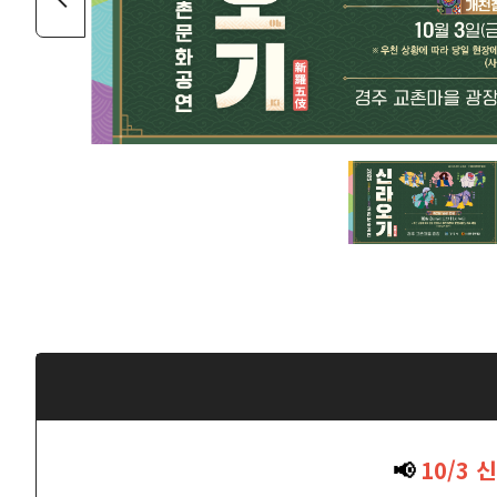
📢
10/3