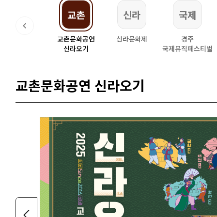
크닉
교촌
신라
국제
돗자리피크닉
교촌문화공연
신라문화제
경주
신라오기
국제뮤직페스티벌
교촌문화공연 신라오기