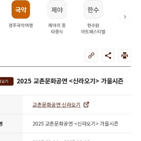
국악
제야
한수
한복
경주국악여행
제야의 종
한수원
한복문화주
타종식
아트페스티벌
2025 교촌문화공연 <신라오기> 가을시즌
라오기
교촌문화공연 신라오기
명
2025 교촌문화공연 <신라오기> 가을시즌