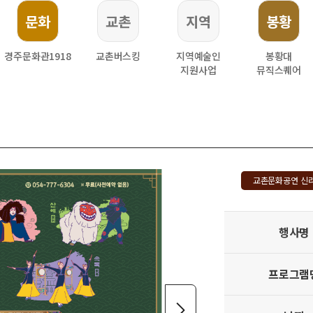
문화
교촌
지역
봉황
경주문화관1918
교촌버스킹
지역예술인
봉황대
지원사업
뮤직스퀘어
교촌문화공연 신
행사명
프로그램