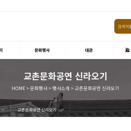
미
문화행사
대관
교촌문화공연 신라오기
HOME > 문화행사 > 행사소개 > 교촌문화공연 신라오기
교촌문화공연 신라오기
임원 및 운영인력 현황 인건비
화랑홀
원화홀
티켓안내
할인규정
취소·환불규정
공연장 관람예절
공연장 편의서비스
현재전시
예정전시
지난전시
미술관 관람예절
미술관 편의서비스
경주 대릉원돌담길 축제
국제경주역사문화포럼
금속공예관
경주 e스포츠 페스티벌
돗자리피크닉
국제경주역사문화포럼
교촌문화공연 신라오기
신라문화제
국제뮤직페스티벌
경주문화관1918
교촌버스킹
지역예술인 지원사업
봉황대 뮤직스퀘어
경주국악여행
제야의 종 타종식
한수원아트페스티벌
한복문화주간
동아시아 문화도시
MyK FESTA in 경주
경주시 관광기념품 공모전
뉴스
갤러리
경주예술의전당
경주문화관1918
운영조례
운영규칙
사용료
경주예술의전당
경주문화관1918
시설소개
공연장
알천미술관
기타시설
시립극단
시립합창단
시립신라고취대
연간일정
공지사항
입찰정보
채용정보
홍보·보도자료
서식·매뉴얼
웹진
FAQ
질문과답변
회원안내 · 혜택
우수고객
비전전략
사업안내
연혁
재단CI
ESG경영 선언문
인권경영선언문
임직원행동강령
문화서비스윤리헌장
통합신고센터
경영목표 예산서 운영계획
결산서
경영실적
외부기관 감사
기타공시
계약현황
기부금현황
업무추진비 복리후생비 내역
경주예술의전당
경주문화관1918
신라금속공예관
화랑홀 2층
화랑홀 3층
티켓예매
티켓수령
경주예술의전당
공연장 및 부대시설
알천미술관
경주문화관1918
경주예술의전당
경주문화관1918
화랑홀
원화홀
시립극단 소개
단원현황
시립합창단 소개
단원현황
시립신라고취대 소개
단원현황
가입 및 정보
공연
전시
아카데미
대관
기타
예산 집행현황