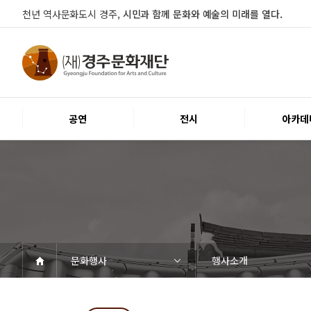
천년 역사문화도시 경주,
시민과 함께 문화와 예술의 미래를 열다.
공연
전시
아카데
문화행사
행사소개
공연
전시
아카데미
문화행사
대관
시설소개
열린마당
경주문화재단
공연일정
객석안내
티켓안내
문화나눔티켓
공연예절·서비스
전시일정
전시연계교육신청
알천미술관소장품
전시예절·서비스
교육일정
행사일정
행사소개
대관공고·절차
대관운영조례
대관신청
경주예술의전당
경주문화관1918
시립예술단
공지사항
자료실
Q&A
우수고객
인사말
재단소개
조직도
ESG 윤리·경영
경영공시
오시는길