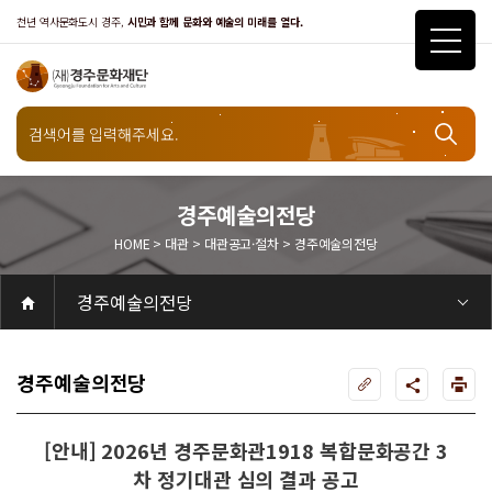
천년 역사문화도시 경주,
시민과 함께 문화와 예술의 미래를 열다.
대관
경주예술의전당
HOME > 대관 > 대관공고·절차 > 경주예술의전당
대관공고·절차
경주예술의전당
공연
공연일정
객석안내
화랑홀
화랑홀 2층
화랑홀 3층
원화홀
티켓안내
티켓안내
티켓예매
티켓수령
할인규정
취소·환불규정
문화나눔티켓
공연예절·서비스
공연장 관람예절
공연장 편의서비스
전시
전시일정
현재전시
예정전시
지난전시
전시연계교육신청
알천미술관소장품
전시예절·서비스
미술관 관람예절
미술관 편의서비스
아카데미
교육일정
문화행사
행사일정
행사소개
경주 대릉원돌담길 축제
국제경주역사문화포럼
금속공예관
경주 e스포츠 페스티벌
돗자리피크닉
국제경주역사문화포럼
교촌문화공연 신라오기
신라문화제
국제뮤직페스티벌
경주문화관1918
교촌버스킹
지역예술인 지원사업
봉황대 뮤직스퀘어
경주국악여행
제야의 종 타종식
한수원아트페스티벌
한복문화주간
동아시아 문화도시
MyK FESTA in 경주
경주시 관광기념품 공모전
뉴스
갤러리
대관
대관공고·절차
경주예술의전당
경주문화관1918
대관운영조례
운영조례
경주예술의전당
운영규칙
공연장 및 부대시설
알천미술관
경주문화관1918
사용료
경주예술의전당
경주문화관1918
대관신청
경주예술의전당
경주문화관1918
시설소개
경주예술의전당
시설소개
공연장
화랑홀
원화홀
알천미술관
기타시설
경주문화관1918
시립예술단
시립극단
시립극단 소개
단원현황
시립합창단
시립합창단 소개
단원현황
시립신라고취대
시립신라고취대 소개
단원현황
연간일정
열린마당
공지사항
공지사항
입찰정보
채용정보
자료실
홍보·보도자료
서식·매뉴얼
웹진
Q&A
FAQ
가입 및 정보
공연
전시
아카데미
대관
기타
질문과답변
우수고객
회원안내 · 혜택
우수고객
경주문화재단
인사말
재단소개
비전전략
사업안내
연혁
재단CI
조직도
ESG 윤리·경영
ESG경영 선언문
인권경영선언문
임직원행동강령
문화서비스윤리헌장
통합신고센터
경영공시
경영목표 예산서 운영계획
결산서
임원 및 운영인력 현황 인건비 예산 집행현황
경영실적
외부기관 감사
기타공시
계약현황
기부금현황
업무추진비 복리후생비 내역
오시는길
경주예술의전당
경주문화관1918
신라금속공예관
경주예술의전당
[안내] 2026년 경주문화관1918 복합문화공간 3
차 정기대관 심의 결과 공고