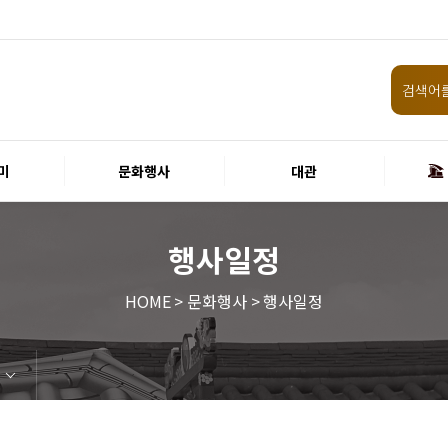
미
문화행사
대관
행사일정
HOME > 문화행사 > 행사일정
임원 및 운영인력 현황 인건비
화랑홀
원화홀
티켓안내
할인규정
취소·환불규정
공연장 관람예절
공연장 편의서비스
현재전시
예정전시
지난전시
미술관 관람예절
미술관 편의서비스
경주 대릉원돌담길 축제
국제경주역사문화포럼
금속공예관
경주 e스포츠 페스티벌
돗자리피크닉
국제경주역사문화포럼
교촌문화공연 신라오기
신라문화제
국제뮤직페스티벌
경주문화관1918
교촌버스킹
지역예술인 지원사업
봉황대 뮤직스퀘어
경주국악여행
제야의 종 타종식
한수원아트페스티벌
한복문화주간
동아시아 문화도시
MyK FESTA in 경주
경주시 관광기념품 공모전
뉴스
갤러리
경주예술의전당
경주문화관1918
운영조례
운영규칙
사용료
경주예술의전당
경주문화관1918
시설소개
공연장
알천미술관
기타시설
시립극단
시립합창단
시립신라고취대
연간일정
공지사항
입찰정보
채용정보
홍보·보도자료
서식·매뉴얼
웹진
FAQ
질문과답변
회원안내 · 혜택
우수고객
비전전략
사업안내
연혁
재단CI
ESG경영 선언문
인권경영선언문
임직원행동강령
문화서비스윤리헌장
통합신고센터
경영목표 예산서 운영계획
결산서
경영실적
외부기관 감사
기타공시
계약현황
기부금현황
업무추진비 복리후생비 내역
경주예술의전당
경주문화관1918
신라금속공예관
화랑홀 2층
화랑홀 3층
티켓예매
티켓수령
경주예술의전당
공연장 및 부대시설
알천미술관
경주문화관1918
경주예술의전당
경주문화관1918
화랑홀
원화홀
시립극단 소개
단원현황
시립합창단 소개
단원현황
시립신라고취대 소개
단원현황
가입 및 정보
공연
전시
아카데미
대관
기타
예산 집행현황