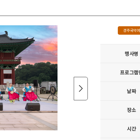
경주국악
행사명
프로그램
날짜
장소
시간