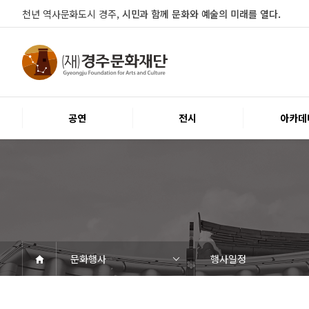
천년 역사문화도시 경주,
시민과 함께 문화와 예술의 미래를 열다.
공연
전시
아카데
문화행사
행사일정
공연
전시
아카데미
문화행사
대관
시설소개
열린마당
경주문화재단
공연일정
객석안내
티켓안내
문화나눔티켓
공연예절·서비스
전시일정
전시연계교육신청
알천미술관소장품
전시예절·서비스
교육일정
행사일정
행사소개
대관공고·절차
대관운영조례
대관신청
경주예술의전당
경주문화관1918
시립예술단
공지사항
자료실
Q&A
우수고객
인사말
재단소개
조직도
ESG 윤리·경영
경영공시
오시는길