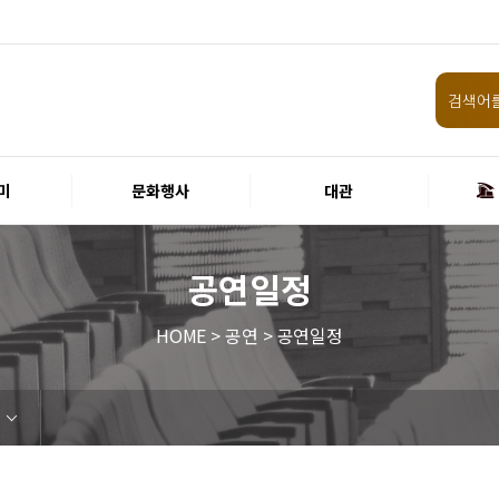
미
문화행사
대관
공연일정
HOME > 공연 > 공연일정
임원 및 운영인력 현황 인건비
화랑홀
원화홀
티켓안내
할인규정
취소·환불규정
공연장 관람예절
공연장 편의서비스
현재전시
예정전시
지난전시
미술관 관람예절
미술관 편의서비스
경주 대릉원돌담길 축제
국제경주역사문화포럼
금속공예관
경주 e스포츠 페스티벌
돗자리피크닉
국제경주역사문화포럼
교촌문화공연 신라오기
신라문화제
국제뮤직페스티벌
경주문화관1918
교촌버스킹
지역예술인 지원사업
봉황대 뮤직스퀘어
경주국악여행
제야의 종 타종식
한수원아트페스티벌
한복문화주간
동아시아 문화도시
MyK FESTA in 경주
경주시 관광기념품 공모전
뉴스
갤러리
경주예술의전당
경주문화관1918
운영조례
운영규칙
사용료
경주예술의전당
경주문화관1918
시설소개
공연장
알천미술관
기타시설
시립극단
시립합창단
시립신라고취대
연간일정
공지사항
입찰정보
채용정보
홍보·보도자료
서식·매뉴얼
웹진
FAQ
질문과답변
회원안내 · 혜택
우수고객
비전전략
사업안내
연혁
재단CI
ESG경영 선언문
인권경영선언문
임직원행동강령
문화서비스윤리헌장
통합신고센터
경영목표 예산서 운영계획
결산서
경영실적
외부기관 감사
기타공시
계약현황
기부금현황
업무추진비 복리후생비 내역
경주예술의전당
경주문화관1918
신라금속공예관
화랑홀 2층
화랑홀 3층
티켓예매
티켓수령
경주예술의전당
공연장 및 부대시설
알천미술관
경주문화관1918
경주예술의전당
경주문화관1918
화랑홀
원화홀
시립극단 소개
단원현황
시립합창단 소개
단원현황
시립신라고취대 소개
단원현황
가입 및 정보
공연
전시
아카데미
대관
기타
예산 집행현황