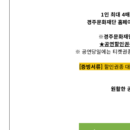
1인 최대 4
경주문화재단 홈페이
※
경주문화재
★공연할인권종
※ 공연당일에는 티켓권
[증빙서류]
할인권종 대
원활한 