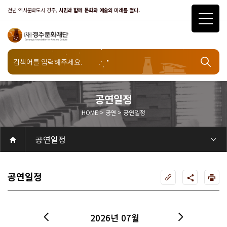
천년 역사문화도시 경주,
시민과 함께 문화와 예술의 미래를 열다.
공연일정
HOME > 공연 > 공연일정
공연
공연일정
공연
공연일정
객석안내
화랑홀
화랑홀 2층
화랑홀 3층
원화홀
티켓안내
티켓안내
티켓예매
티켓수령
할인규정
취소·환불규정
문화나눔티켓
공연예절·서비스
공연장 관람예절
공연장 편의서비스
전시
전시일정
현재전시
예정전시
지난전시
전시연계교육신청
알천미술관소장품
전시예절·서비스
미술관 관람예절
미술관 편의서비스
아카데미
교육일정
문화행사
행사일정
행사소개
경주 대릉원돌담길 축제
국제경주역사문화포럼
금속공예관
경주 e스포츠 페스티벌
돗자리피크닉
국제경주역사문화포럼
교촌문화공연 신라오기
신라문화제
국제뮤직페스티벌
경주문화관1918
교촌버스킹
지역예술인 지원사업
봉황대 뮤직스퀘어
경주국악여행
제야의 종 타종식
한수원아트페스티벌
한복문화주간
동아시아 문화도시
MyK FESTA in 경주
경주시 관광기념품 공모전
뉴스
갤러리
대관
대관공고·절차
경주예술의전당
경주문화관1918
대관운영조례
운영조례
경주예술의전당
운영규칙
공연장 및 부대시설
알천미술관
경주문화관1918
사용료
경주예술의전당
경주문화관1918
대관신청
경주예술의전당
경주문화관1918
시설소개
경주예술의전당
시설소개
공연장
화랑홀
원화홀
알천미술관
기타시설
경주문화관1918
시립예술단
시립극단
시립극단 소개
단원현황
시립합창단
시립합창단 소개
단원현황
시립신라고취대
시립신라고취대 소개
단원현황
연간일정
열린마당
공지사항
공지사항
입찰정보
채용정보
자료실
홍보·보도자료
서식·매뉴얼
웹진
Q&A
FAQ
가입 및 정보
공연
전시
아카데미
대관
기타
질문과답변
우수고객
회원안내 · 혜택
우수고객
경주문화재단
인사말
재단소개
비전전략
사업안내
연혁
재단CI
조직도
ESG 윤리·경영
ESG경영 선언문
인권경영선언문
임직원행동강령
문화서비스윤리헌장
통합신고센터
경영공시
경영목표 예산서 운영계획
결산서
임원 및 운영인력 현황 인건비 예산 집행현황
경영실적
외부기관 감사
기타공시
계약현황
기부금현황
업무추진비 복리후생비 내역
오시는길
경주예술의전당
경주문화관1918
신라금속공예관
공연일정
2026년 07월