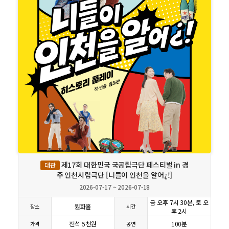
상세보기
제17회 대한민국 국공립극단 페스티벌 in 경
대관
주 인천시립극단 [니들이 인천을 알어¿!]
2026-07-17 ~ 2026-07-18
금 오후 7시 30분, 토 오
원화홀
장소
시간
후 2시
전석 5천원
100분
가격
공연