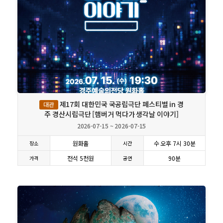
상세보기
제17회 대한민국 국공립극단 페스티벌 in 경
대관
주 경산시립극단 [햄버거 먹다가 생각날 이야기]
2026-07-15 ~ 2026-07-15
원화홀
수 오후 7시 30분
장소
시간
전석 5천원
90분
가격
공연