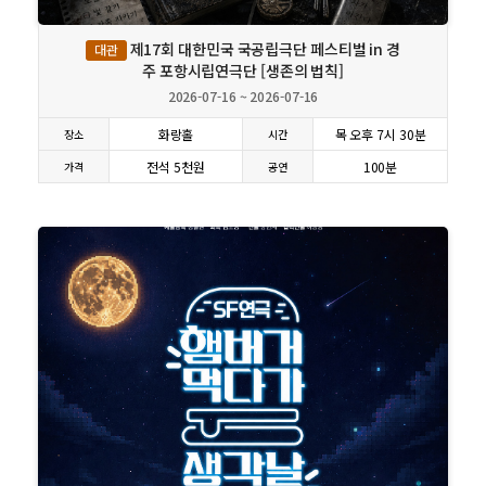
제17회 대한민국 국공립극단 페스티벌 in 경
대관
주 포항시립연극단 [생존의 법칙]
2026-07-16 ~ 2026-07-16
화랑홀
목 오후 7시 30분
장소
시간
전석 5천원
100분
가격
공연