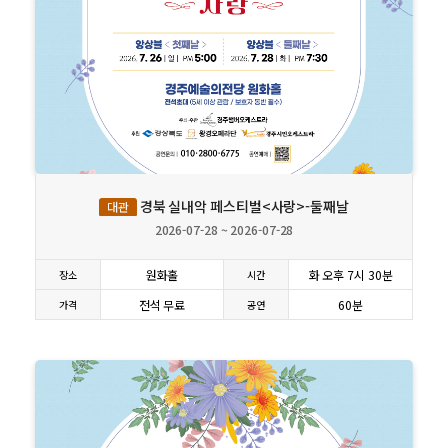
상세보기
경북 실내악 페스티벌<사랑>-둘째날
대관
2026-07-28 ~ 2026-07-28
원화홀
화 오후 7시 30분
장소
시간
전석 무료
60분
가격
공연