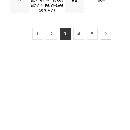
원, 시야제한석 30,000
90분
가격
공연
원(*경주시민/경북도민
50% 할인)
1
2
3
4
5