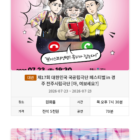
상세보기
제17회 대한민국 국공립극단 페스티벌 in 경
대관
주 전주시립극단 [아, 여보세요?]
2026-07-23 ~ 2026-07-23
원화홀
목 오후 7시 30분
장소
시간
전석 5천원
70분
가격
공연