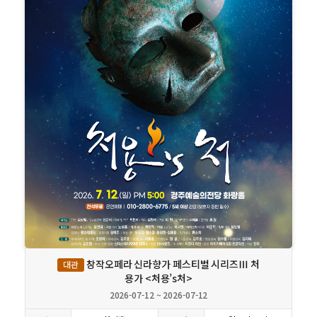
상세보기
창작오페라 신라향가 페스티벌 시리즈Ⅲ 처
대관
용가 <처용’s처>
2026-07-12 ~ 2026-07-12