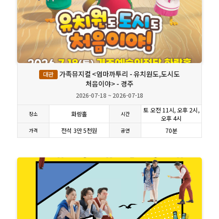
상세보기
가족뮤지컬 <엄마까투리 - 유치원도,도시도
대관
처음이야> - 경주
2026-07-18 ~ 2026-07-18
토 오전 11시, 오후 2시,
화랑홀
장소
시간
오후 4시
전석 3만 5천원
70분
가격
공연