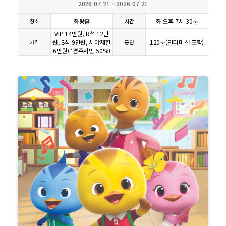
2026-07-21 ~ 2026-07-21
화랑홀
화 오후 7시 30분
장소
시간
VIP 14만원, R석 12만
원, S석 9만원, 시야제한
120분(인터미션 포함)
가격
공연
6만원(*경주시민 50%)