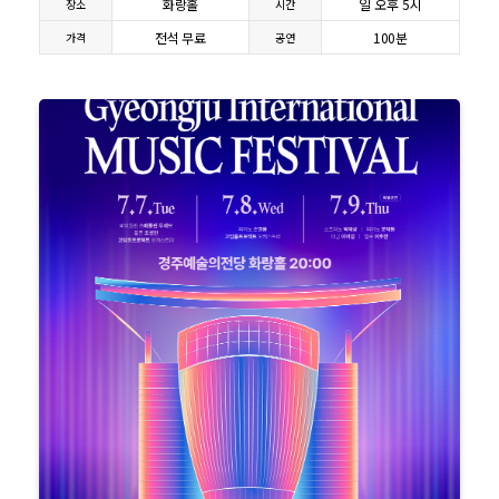
화랑홀
일 오후 5시
장소
시간
전석 무료
100분
가격
공연