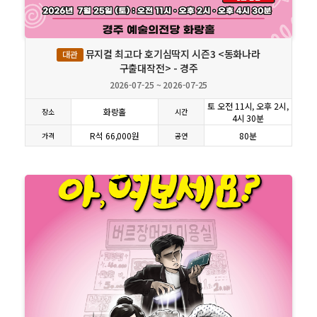
상세보기
뮤지컬 최고다 호기심딱지 시즌3 <동화나라
대관
구출대작전> - 경주
2026-07-25 ~ 2026-07-25
토 오전 11시, 오후 2시,
화랑홀
장소
시간
4시 30분
R석 66,000원
80분
가격
공연