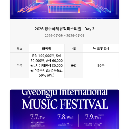
상세보기
2026 경주국제뮤직페스티벌 : Day 3
2026-07-09 ~ 2026-07-09
화랑홀
목 오후 8시
장소
시간
R석 100,000원, S석
80,000원, A석 60,000
원, 시야제한석 30,000
90분
가격
공연
원(*경주시민/경북도민
50% 할인)